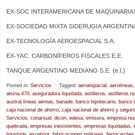
EX-SOC INTERAMERICANA DE MAQUINARIAS 
EX-SOCIEDAD MIXTA SIDERUGIA ARGENTINA
EX-TECNOLOGÍA AEROESPACIAL S.A.
EX-YAC. CARBONÍFEROS FISCALES E.E.
TANQUE ARGENTINO MEDIANO S.E. (e.l.)
Posted in:
Servicios
⋅
Tagged:
aeroespacial
,
aerolineas
alsina 470
,
aseguradora liquidada
,
astilleros
,
astilleros n
austral lineas aereas
,
banade
,
banco hipotecario
,
banco l
caja nacional de ahorro
,
caja nacional de ahorro y segur
Servicios
,
conarsud
,
dicon
,
edesa
,
emisora
,
empresa nuc
quebrada
,
empresas inexistentes
,
empresas liquidadas
,
liquidado
,
excelsior
,
fabricaciones militares
,
ferrocarriles