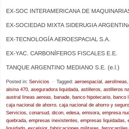
EX-SOC INTERAMERICANA DE MAQUINARIAS 
EX-SOCIEDAD MIXTA SIDERUGIA ARGENTINA
EX-TECNOLOGÍA AEROESPACIAL S.A.
EX-YAC. CARBONÍFEROS FISCALES E.E.
TANQUE ARGENTINO MEDIANO S.E. (e.l.)
Posted in:
Servicios
⋅
Tagged:
aeroespacial
,
aerolineas
alsina 470
,
aseguradora liquidada
,
astilleros
,
astilleros n
austral lineas aereas
,
banade
,
banco hipotecario
,
banco l
caja nacional de ahorro
,
caja nacional de ahorro y segur
Servicios
,
conarsud
,
dicon
,
edesa
,
emisora
,
empresa nuc
quebrada
,
empresas inexistentes
,
empresas liquidadas
,
liquidado
,
excelsior
,
fabricaciones militares
,
ferrocarriles