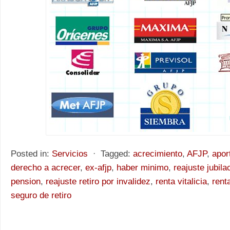
Posted in:
Servicios
⋅
Tagged:
acrecimiento
,
AFJP
,
apor
derecho a acrecer
,
ex-afjp
,
haber minimo
,
reajuste jubila
pension
,
reajuste retiro por invalidez
,
renta vitalicia
,
renta
seguro de retiro