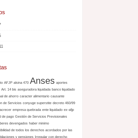
os
7
5
11
tas
Anses
to
AFJP
alsina 470
aportes
Art. 14 bis
aseguradora liquidada
banco liquidado
nal de ahorro
caracter alimentario
causante
ón de Servicios
conyuge superstite
decreto 460/99
acrecer
empresa quebrada
ente liquidado
ex-afjp
al de pago
Gestión de Servicios Previsionales
beres devengados
haber minimo
tibilidad de todos los derechos acordados por las
ubilaciones y pensiones
Irregular con derecho