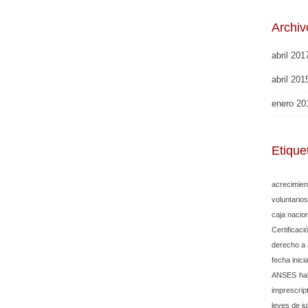
Archiv
abril 201
abril 201
enero 20
Etique
acrecimien
voluntarios
caja nacio
Certificaci
derecho a 
fecha inici
ANSES
ha
imprescrip
leyes de j