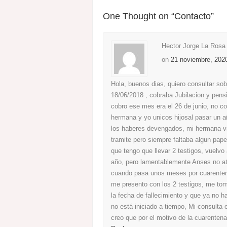
One Thought on “
Contacto
”
Hector Jorge La Rosa
on
21 noviembre, 2020
Hola, buenos dias, quiero consultar so
18/06/2018 , cobraba Jubilacion y pensi
cobro ese mes era el 26 de junio, no c
hermana y yo unicos hijosal pasar un a
los haberes devengados, mi hermana v
tramite pero siempre faltaba algun pap
que tengo que llevar 2 testigos, vuelvo 
año, pero lamentablemente Anses no at
cuando pasa unos meses por cuarenten
me presento con los 2 testigos, me tom
la fecha de fallecimiento y que ya no 
no está iniciado a tiempo, Mi consulta
creo que por el motivo de la cuarenten