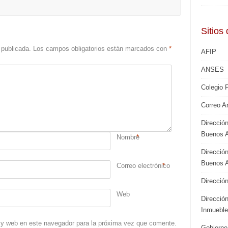
Sitios 
 publicada.
Los campos obligatorios están marcados con
*
AFIP
ANSES
Colegio 
Correo A
Direcció
Buenos A
Nombre
*
Direcció
Buenos A
Correo electrónico
*
Direcció
Web
Dirección
Inmueble
 y web en este navegador para la próxima vez que comente.
Gobierno