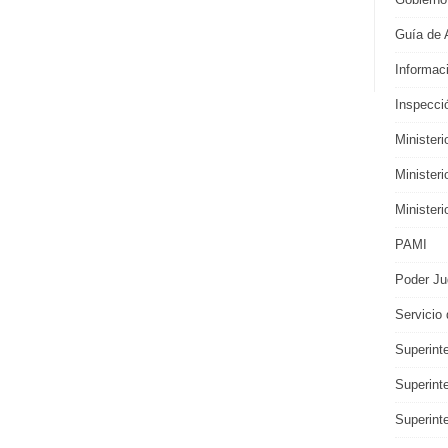
Guía de 
Informaci
Inspecci
Ministeri
Minister
Ministeri
PAMI
Poder Jud
Servicio 
Superint
Superint
Superint