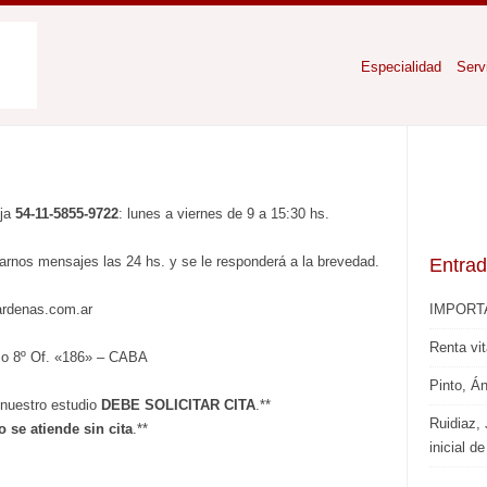
Especialidad
Serv
ija
54-11-5855-9722
: lunes a viernes de 9 a 15:30 hs.
rnos mensajes las 24 hs. y se le responderá a la brevedad.
Entrad
ardenas.com.ar
IMPORT
Renta vit
so 8º Of. «186» – CABA
Pinto, Á
 nuestro estudio
DEBE SOLICITAR CITA
.**
Ruidiaz,
o se atiende sin cita
.**
inicial d