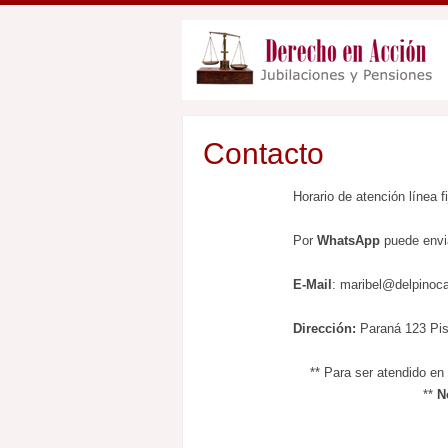
Contacto
Horario de atención línea f
Por
WhatsApp
puede envia
E-Mail
: maribel@delpinoc
Dirección:
Paraná 123 Pi
** Para ser atendido en
**
N