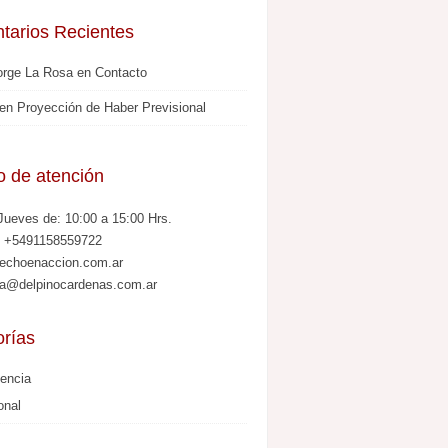
tarios Recientes
orge La Rosa
en
Contacto
en
Proyección de Haber Previsional
o de atención
Jueves de: 10:00 a 15:00 Hrs.
: +5491158559722
echoenaccion.com.ar
la@delpinocardenas.com.ar
rías
dencia
onal
s