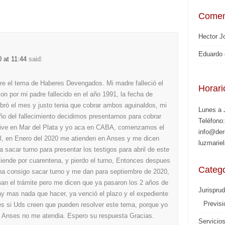
Comen
Hector J
Eduardo
 at 11:44
said:
bre el tema de Haberes Devengados. Mi madre falleció el
Horari
on por mi padre fallecido en el año 1991, la fecha de
obró el mes y justo tenia que cobrar ambos aguinaldos, mi
Lunes a 
ño del fallecimiento decidimos presentarnos para cobrar
Teléfono
ive en Mar del Plata y yo aca en CABA, comenzamos el
info@der
el, en Enero del 2020 me atienden en Anses y me dicen
luzmarie
a sacar turno para presentar los testigos para abril de este
iende por cuarentena, y pierdo el turno, Entonces despues
Catego
a consigo sacar turno y me dan para septiembre de 2020,
an el trámite pero me dicen que ya pasaron los 2 años de
Jurispru
hay mas nada que hacer, ya venció el plazo y el expediente
Previsi
 es si Uds creen que pueden resolver este tema, porque yo
a Anses no me atendia. Espero su respuesta Gracias.
Servicio